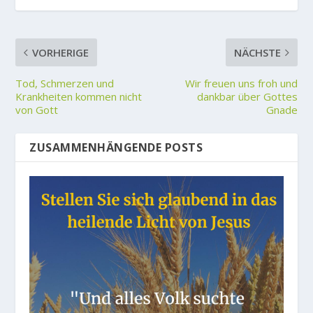
VORHERIGE
NÄCHSTE
Tod, Schmerzen und
Wir freuen uns froh und
Krankheiten kommen nicht
dankbar über Gottes
von Gott
Gnade
ZUSAMMENHÄNGENDE POSTS