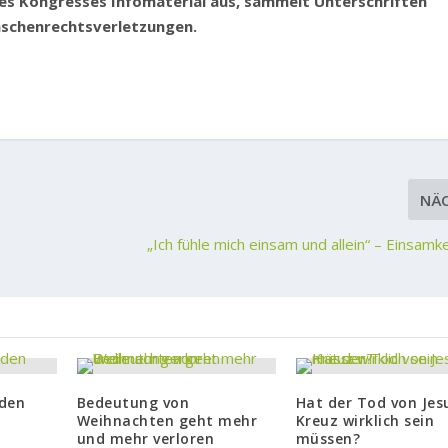
es Kongresses Infomaterial aus, sammelt Unterschriften
enschenrechtsverletzungen.
NÄ
„Ich fühle mich einsam und allein“ – Einsamke
 den
Bedeutung von
Hat der Tod von Je
Weihnachten geht mehr
Kreuz wirklich sein
und mehr verloren
müssen?