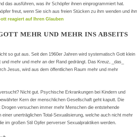
lind das ausführen, was ihr Schöpfer ihnen einprogrammiert hat.
höpfer freut, wenn Sie sich aus freien Stücken zu ihm wenden und ih
ott reagiert auf Ihren Glauben
 GOTT MEHR UND MEHR INS ABSEITS
icht so gut aus. Seit den 1960er Jahren wird systematisch Gott klein
dert und mehr und mehr an der Rand gedrängt. Das Kreuz, _das_
urch Jesus, wird aus dem öffentlichen Raum mehr und mehr
t versucht? Nicht gut. Psychische Erkrankungen bei Kindern und
bewährter Kern der menschlichen Gesellschaft geht kaputt. Die
t Drogen versuchen immer mehr Menschen die entstehende
n einer unerträglichen Total-Sexualisierung, welche auch nicht mehr
ie im großen Stil Opfer perverser Sexualpraktiken werden.