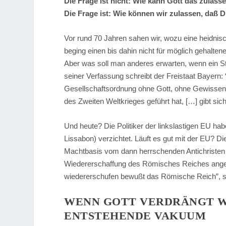
Die Frage ist nicht: Wie kann Gott das zulass
Die Frage ist: Wie können wir zulassen, daß
Vor rund 70 Jahren sahen wir, wozu eine heidnisc
beging einen bis dahin nicht für möglich gehalt
Aber was soll man anderes erwarten, wenn ein Sta
seiner Verfassung schreibt der Freistaat Bayern
Gesellschaftsordnung ohne Gott, ohne Gewisse
des Zweiten Weltkrieges geführt hat, […] gibt s
Und heute? Die Politiker der linkslastigen EU ha
Lissabon) verzichtet. Läuft es gut mit der EU? D
Machtbasis vom dann herrschenden Antichristen
Wiedererschaffung des Römisches Reiches ange
wiedererschufen bewußt das Römische Reich”, 
WENN GOTT VERDRÄNGT W
ENTSTEHENDE VAKUUM