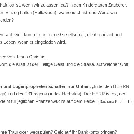
aft los ist, wenn wir zulassen, daß in den Kindergärten Zauberer,
n Einzug halten (Halloween), während christliche Werte wie
werden?
m auf. Gott kommt nur in eine Gesellschaft, die ihn einlädt und
es Leben, wenn er eingeladen wird.
men von Jesus Christus.
rt, die Kraft ist der Heilige Geist und die Straße, auf welcher Gott
zen und Lügenpropheten schaffen nur Unheil:
„Bittet den HERRN
ngs) und des Frühregens (= des Herbstes)! Der HERR ist es, der
leiht für jeglichen Pflanzenwuchs auf dem Felde.“
(Sacharja Kapitel 10,
Ihre Traurigkeit wegspülen? Geld auf Ihr Bankkonto bringen?