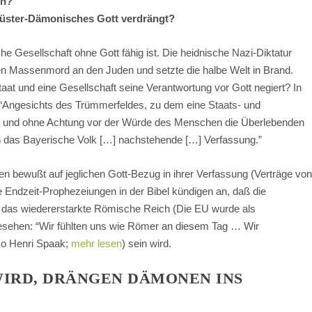
en?
 Düster-Dämonisches Gott verdrängt?
he Gesellschaft ohne Gott fähig ist. Die heidnische Nazi-Diktatur
enen Massenmord an den Juden und setzte die halbe Welt in Brand.
at und eine Gesellschaft seine Verantwortung vor Gott negiert? In
: “Angesichts des Trümmerfeldes, zu dem eine Staats- und
n und ohne Achtung vor der Würde des Menschen die Überlebenden
ich das Bayerische Volk […] nachstehende […] Verfassung.”
ben bewußt auf jeglichen Gott-Bezug in ihrer Verfassung (Verträge vo
ie Endzeit-Prophezeiungen in der Bibel kündigen an, daß die
 das wiedererstarkte Römische Reich (Die EU wurde als
sehen: “Wir fühlten uns wie Römer an diesem Tag … Wir
so Henri Spaak;
mehr lesen
) sein wird.
IRD, DRÄNGEN DÄMONEN INS