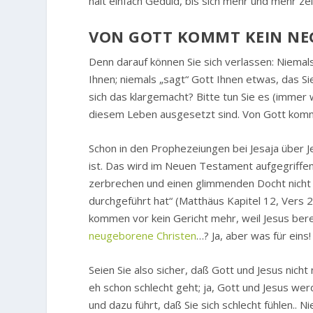
halt einfach Geduld, bis sich mehr und mehr ze
VON GOTT KOMMT KEIN NE
Denn darauf können Sie sich verlassen: Niemal
Ihnen; niemals „sagt“ Gott Ihnen etwas, das Si
sich das klargemacht? Bitte tun Sie es (immer w
diesem Leben ausgesetzt sind. Von Gott kommt
Schon in den Prophezeiungen bei Jesaja über Je
ist. Das wird im Neuen Testament aufgegriffen
zerbrechen und einen glimmenden Docht nicht a
durchgeführt hat“
(Matthäus Kapitel 12, Vers 2
kommen vor kein Gericht mehr, weil Jesus bere
neugeborene Christen
…? Ja, aber was für eins!
Seien Sie also sicher, daß Gott und Jesus nich
eh schon schlecht geht; ja, Gott und Jesus wer
und dazu führt, daß Sie sich schlecht fühlen.. 