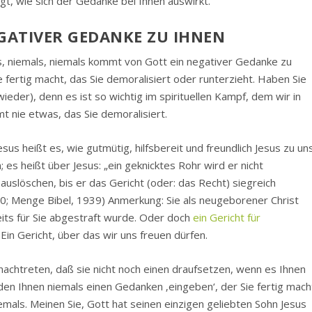
igt, wie sich der Gedanke bei Ihnen auswirkt.
GATIVER GEDANKE ZU IHNEN
s, niemals, niemals kommt von Gott ein negativer Gedanke zu
e fertig macht, das Sie demoralisiert oder runterzieht. Haben Sie
ieder), denn es ist so wichtig im spirituellen Kampf, dem wir in
 nie etwas, das Sie demoralisiert.
sus heißt es, wie gutmütig, hilfsbereit und freundlich Jesus zu un
; es heißt über Jesus:
„ein geknicktes Rohr wird er nicht
uslöschen, bis er das Gericht (oder: das Recht) siegreich
0; Menge Bibel, 1939) Anmerkung: Sie als neugeborener Christ
its für Sie abgestraft wurde. Oder doch
ein Gericht für
 Ein Gericht, über das wir uns freuen dürfen.
t nachtreten, daß sie nicht noch einen draufsetzen, wenn es Ihnen
den Ihnen niemals einen Gedanken ‚eingeben‘, der Sie fertig mach
Niemals. Meinen Sie, Gott hat seinen einzigen geliebten Sohn Jesus