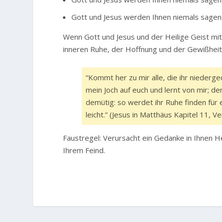
Gott und Jesus werden Ihnen niemals sagen,
Wenn Gott und Jesus und der Heilige Geist mi
inneren Ruhe, der Hoffnung und der Gewißheit,
“Kommt her zu mir alle, die ihr niederge
mein Joch auf euch und lernt von mir; de
demütig: so werdet ihr Ruhe finden für e
leicht.” (Jesus in Matthäus Kapitel 11, 
Faustregel: Verursacht ein Gedanke in Ihnen H
Ihrem Feind.