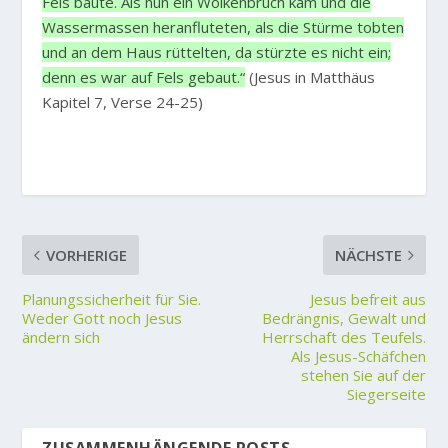
Fels baute. Als nun ein Wolkenbruch kam und die
Wassermassen heranfluteten, als die Stürme tobten
und an dem Haus rüttelten, da stürzte es nicht ein;
denn es war auf Fels gebaut.“
(Jesus in Matthäus
Kapitel 7, Verse 24-25)
VORHERIGE
NÄCHSTE
Planungssicherheit für Sie.
Jesus befreit aus
Weder Gott noch Jesus
Bedrängnis, Gewalt und
ändern sich
Herrschaft des Teufels.
Als Jesus-Schäfchen
stehen Sie auf der
Siegerseite