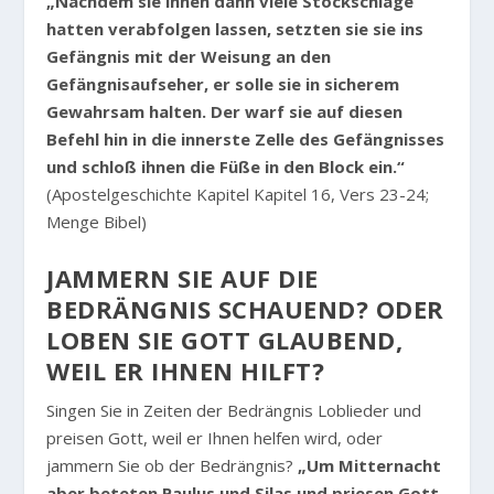
„Nachdem sie ihnen dann viele Stockschläge
hatten verabfolgen lassen, setzten sie sie ins
Gefängnis mit der Weisung an den
Gefängnisaufseher, er solle sie in sicherem
Gewahrsam halten. Der warf sie auf diesen
Befehl hin in die innerste Zelle des Gefängnisses
und schloß ihnen die Füße in den Block ein.“
(Apostelgeschichte Kapitel Kapitel 16, Vers 23-24;
Menge Bibel)
JAMMERN SIE AUF DIE
BEDRÄNGNIS SCHAUEND? ODER
LOBEN SIE GOTT GLAUBEND,
WEIL ER IHNEN HILFT?
Singen Sie in Zeiten der Bedrängnis Loblieder und
preisen Gott, weil er Ihnen helfen wird, oder
jammern Sie ob der Bedrängnis?
„Um Mitternacht
aber beteten Paulus und Silas und priesen Gott