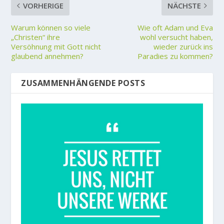
VORHERIGE
NÄCHSTE
Warum können so viele
Wie oft Adam und Eva
„Christen“ ihre
wohl versucht haben,
Versöhnung mit Gott nicht
wieder zurück ins
glaubend annehmen?
Paradies zu kommen?
ZUSAMMENHÄNGENDE POSTS