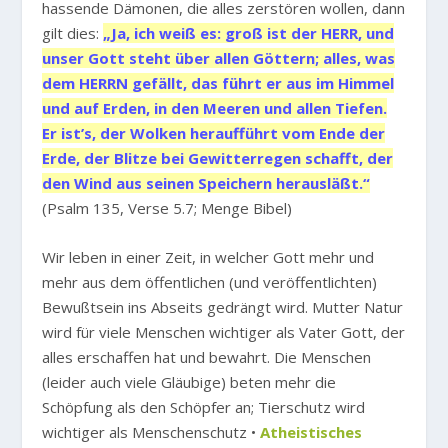
hassende Dämonen, die alles zerstören wollen, dann
gilt dies:
„Ja, ich weiß es: groß ist der HERR, und
unser Gott steht über allen Göttern; alles, was
dem HERRN gefällt, das führt er aus im Himmel
und auf Erden, in den Meeren und allen Tiefen.
Er ist’s, der Wolken heraufführt vom Ende der
Erde, der Blitze bei Gewitterregen schafft, der
den Wind aus seinen Speichern herausläßt.“
(Psalm 135, Verse 5.7; Menge Bibel)
Wir leben in einer Zeit, in welcher Gott mehr und
mehr aus dem öffentlichen (und veröffentlichten)
Bewußtsein ins Abseits gedrängt wird. Mutter Natur
wird für viele Menschen wichtiger als Vater Gott, der
alles erschaffen hat und bewahrt. Die Menschen
(leider auch viele Gläubige) beten mehr die
Schöpfung als den Schöpfer an; Tierschutz wird
wichtiger als Menschenschutz •
Atheistisches