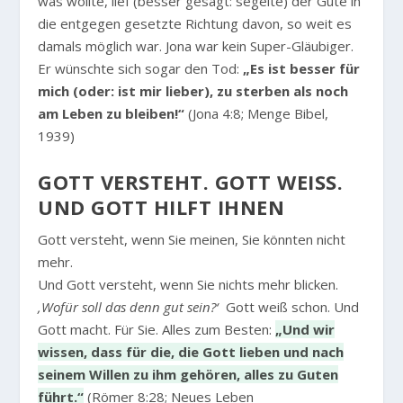
was wollte, lief (besser gesagt: segelte) der Gute in
die entgegen gesetzte Richtung davon, so weit es
damals möglich war. Jona war kein Super-Gläubiger.
Er wünschte sich sogar den Tod:
„Es ist besser für
mich (oder: ist mir lieber), zu sterben als noch
am Leben zu bleiben!“
(Jona 4:8; Menge Bibel,
1939)
GOTT VERSTEHT. GOTT WEISS. U
ND GOTT HILFT IHNEN
Gott versteht, wenn Sie meinen, Sie könnten nicht
mehr.
Und Gott versteht, wenn Sie nichts mehr blicken.
‚Wofür soll das denn gut sein?‘
Gott weiß schon. Und
Gott macht. Für Sie. Alles zum Besten:
„Und wir
wissen, dass für die, die Gott lieben und nach
seinem Willen zu ihm gehören, alles zu Guten
führt.“
(Römer 8:28; Neues Leben