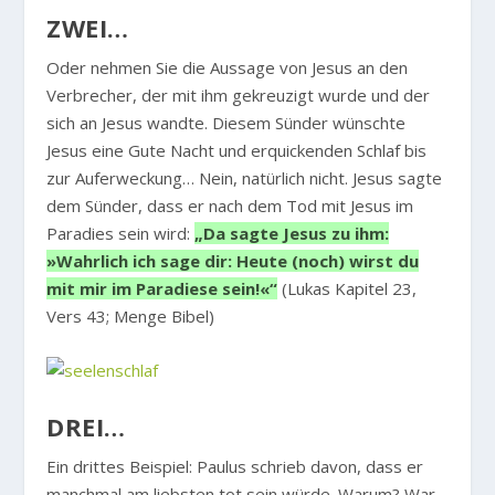
ZWEI…
Oder nehmen Sie die Aussage von Jesus an den
Verbrecher, der mit ihm gekreuzigt wurde und der
sich an Jesus wandte. Diesem Sünder wünschte
Jesus eine Gute Nacht und erquickenden Schlaf bis
zur Auferweckung… Nein, natürlich nicht. Jesus sagte
dem Sünder, dass er nach dem Tod mit Jesus im
Paradies sein wird:
„Da sagte Jesus zu ihm:
»Wahrlich ich sage dir: Heute (noch) wirst du
mit mir im Paradiese sein!«“
(Lukas Kapitel 23,
Vers 43; Menge Bibel)
DREI…
Ein drittes Beispiel: Paulus schrieb davon, dass er
manchmal am liebsten tot sein würde. Warum? War