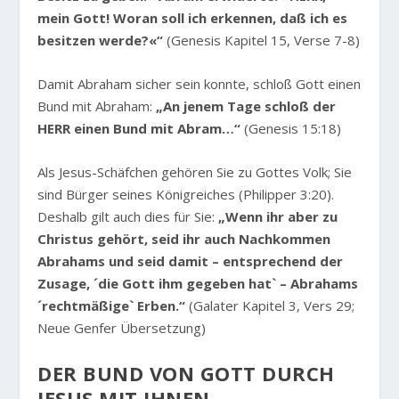
mein Gott! Woran soll ich erkennen, daß ich es
besitzen werde?«“
(Genesis Kapitel 15, Verse 7-8)
Damit Abraham sicher sein konnte, schloß Gott einen
Bund mit Abraham:
„An jenem Tage schloß der
HERR einen Bund mit Abram…“
(Genesis 15:18)
Als Jesus-Schäfchen gehören Sie zu Gottes Volk; Sie
sind Bürger seines Königreiches (Philipper 3:20).
Deshalb gilt auch dies für Sie:
„Wenn ihr aber zu
Christus gehört, seid ihr auch Nachkommen
Abrahams und seid damit – entsprechend der
Zusage, ´die Gott ihm gegeben hat` – Abrahams
´rechtmäßige` Erben.“
(Galater Kapitel 3, Vers 29;
Neue Genfer Übersetzung)
DER BUND VON GOTT DURCH
JESUS MIT IHNEN