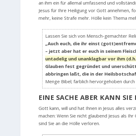
an ihm ein für allemal umfassend und vollstän
Jesus für Ihre Heiligung vor Gott annehmen, for
mehr, keine Strafe mehr. Hölle kein Thema me
Lassen Sie sich von Mensch-gemachter Relig
„Auch euch, die ihr einst (gott)entfre
– jetzt aber hat er euch in seinem Fleis
untadelig und unanklagbar vor ihm (d.h
Glauben fest gegründet und unerschütt
abbringen laßt, die in der Heilsbotscha
Menge Bibel; farblich hervorgehoben durch 
EINE SACHE ABER KANN SI
Gott kann, will und hat Ihnen in Jesus alles ver
machen: Wenn Sie nicht glaubend Jesus als Ih
sind Sie an die Hölle verloren.