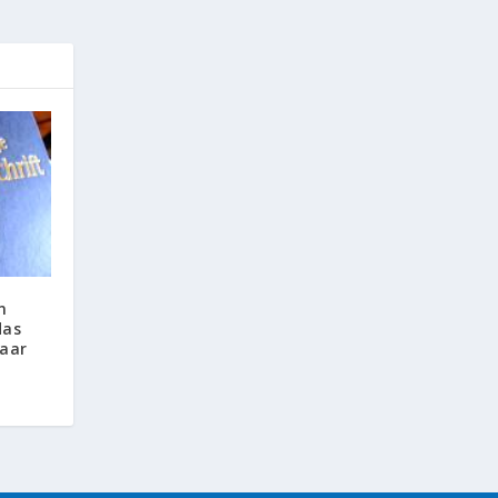
n
das
paar