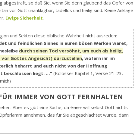
dig abgestraft, so daß Sie, wenn Sie denn glaubend das Opfer von
tan vor Gott unanklagbar, tadellos und heilig sind. Keine Anklage
hr.
Ewige Sicherheit
.
ion und Sekten diese biblische Wahrheit nicht ausreden:
mdet und feindlichen Sinnes in euren bösen Werken waret,
chesleibe
durch seinen Tod versöhnt, um euch als heilig,
. vor Gottes Angesicht) darzustellen
, wofern ihr im
erlich beharrt und euch nicht von der Hoffnung
ft beschlossen liegt. …”
(Kolosser Kapitel 1, Verse 21-23,
mich)
E FÜR IMMER VON GOTT FERNHALTEN
ziehen. Aber es gibt eine Sache, da
kann
will selbst Gott nichts
r Opferlamm annehmen, das für Sie abgeschlachtet wurde, dann