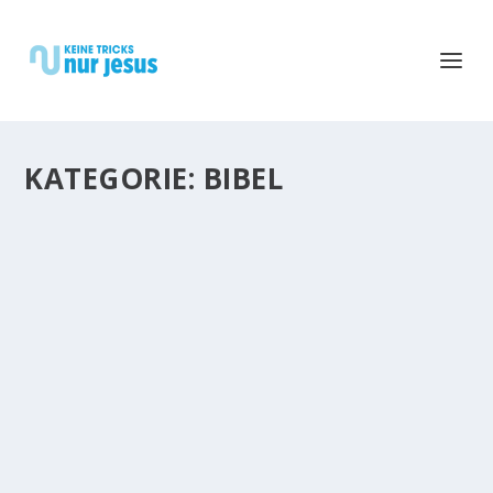
KATEGORIE:
BIBEL
„ICH MAG NICHT MEHR“ – DARF MAN GOTT
SAGEN, DASS MAN KEINEN LEBENSWILLEN M
EHR HAT?
Die andern, die haben es viel leichter. — Ja? Wirklich?
Nein, dem ist nicht so. Andere Menschen gingen und
gehen auch durch so manche Trübsal, sahen sich
vielen Schwierigkeiten und Widrigkeiten gegenüber.
Beispiel Hiob....