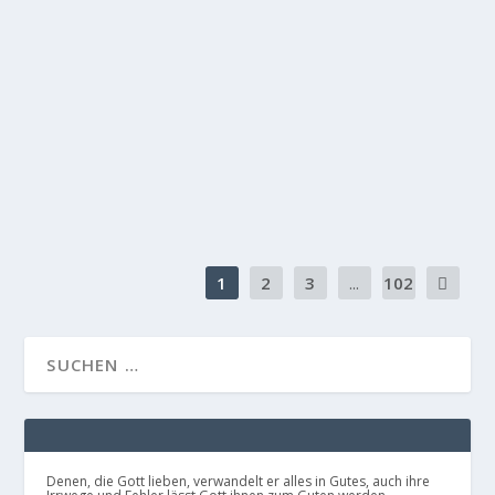
AUF ERFÜLLUNG VON GEBETEN WARTEN.
DAS BEISPIEL ZACHARIAS UND ELISABETH,
DIE ELTERN VON JOHANNES DEM TÄUFER
Gott will stets das Beste für Sie. Er hat nur Pläne
des Heils und keine Pläne des Unheils für Sie...
WEITERLESEN
1
2
3
...
102
Denen, die Gott lieben, verwandelt er alles in Gutes, auch ihre