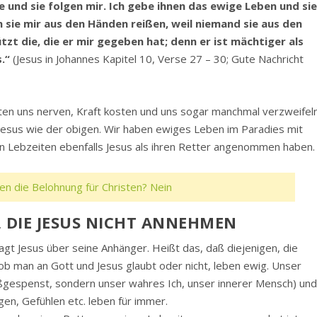
e und sie folgen mir. Ich gebe ihnen das ewige Leben und si
ie mir aus den Händen reißen, weil niemand sie aus den
zt die, die er mir gegeben hat; denn er ist mächtiger als
.“
(Jesus in Johannes Kapitel 10, Verse 27 – 30; Gute Nachricht
ten uns nerven, Kraft kosten und uns sogar manchmal verzweifel
 Jesus wie der obigen. Wir haben ewiges Leben im Paradies mit
ren Lebzeiten ebenfalls Jesus als ihren Retter angenommen haben.
en die Belohnung für Christen? Nein
E, DIE JESUS NICHT ANNEHMEN
gt Jesus über seine Anhänger. Heißt das, daß diejenigen, die
 ob man an Gott und Jesus glaubt oder nicht, leben ewig. Unser
loßgespenst, sondern unser wahres Ich, unser innerer Mensch) un
en, Gefühlen etc. leben für immer.