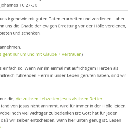
e Johannes 10:27-30
uns irgendwie mit guten Taten erarbeiten und verdienen… aber
 kann uns die Gnade der ewigen Errettung vor der Hölle verdienen,
nbieten und schenken.
d annehmen.
s geht nur um und mit Glaube + Vertrauen
)
 einfach so. Wenn wir ihn einmal mit aufrichtigem Herzen als
lfreich-führenden Herrn in unser Leben gerufen haben, sind wir
 nur die,
die zu ihren Lebzeiten Jesus als ihren Retter
and von Jesus nicht annimmt, wird für immer in der Hölle leiden.
obei noch viel wichtiger zu bedenken ist: Gott hat für jeden
, daß wir selber entscheiden, wann hier unten genug ist. Lesen
zu