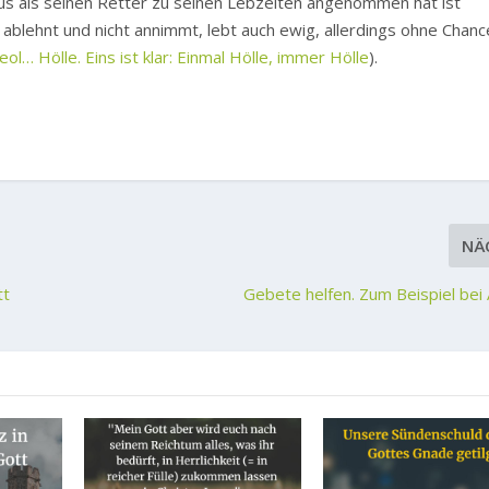
esus als seinen Retter zu seinen Lebzeiten angenommen hat ist
blehnt und nicht annimmt, lebt auch ewig, allerdings ohne Chanc
ol… Hölle. Eins ist klar: Einmal Hölle, immer Hölle
).
NÄ
tt
Gebete helfen. Zum Beispiel bei