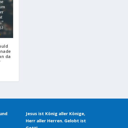
huld
Gnade
an da
r
 und
Jesus ist König aller Könige,
Herr aller Herren. Gelobt ist
Gott!