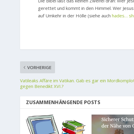
Die Bibel läßt das keinen Zweifel dran: Wer J
gerettet und kommt in den Himmel. Wer Jesus a
auf Umkehr in der Hölle (siehe auch
hades… she
VORHERIGE
Vatileaks Affäre im Vatikan. Gab es gar ein Mordkomplo
gegen Benedikt XVI.?
ZUSAMMENHÄNGENDE POSTS