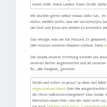
Keine Hölle. Keine Leiden. Keine Strafe. Sieh
Wir würden gerne selber etwas dafür tun… es 
nichts, wirklich nichts, was wir tun könn(t)en,
die Gott und Jesus uns einfach so kostenlos a
Das einzige, was wir tun müssen: Es glauben
(Wir müssen unseren Glauben stärken. Denn
e
Die Gnade unserer Errettung schenkt uns Jesus
unseren Retter angenommen und als unseren hi
für _alle Ewigkeit_ gerettet.
Direkt und sofort zu Jesus? Ja. Aber laut Bibel
angenommen haben
. Wer die ausgestreckte H
Als Christ Selbstmord begehen? Eine Sünde. W
Menschen einen Plan. Und der sieht nicht vor
Sie auch:
Sterben ohne Jesus. 3 Gedanken da