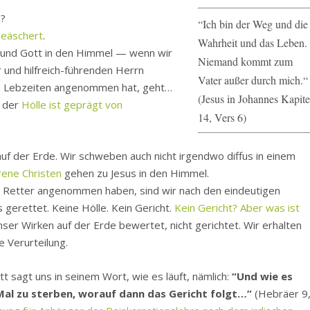
n?
“Ich bin der Weg und die
geäschert
.
Wahrheit und das Leben.
s und Gott in den Himmel — wenn wir
Niemand kommt zum
 und hilfreich-führenden Herrn
Vater außer durch mich.“
n Lebzeiten angenommen hat, geht…
(Jesus in Johannes Kapite
n der
Hölle ist geprägt von
14, Vers 6)
.
 auf der Erde. Wir schweben auch nicht irgendwo diffus in einem
ene Christen
gehen zu Jesus in den Himmel.
n Retter angenommen haben, sind wir nach den eindeutigen
gerettet. Keine Hölle. Kein Gericht.
Kein Gericht? Aber was ist
ser Wirken auf der Erde bewertet, nicht gerichtet. Wir erhalten
e Verurteilung.
tt sagt uns in seinem Wort, wie es läuft, nämlich:
“Und wie es
Mal zu sterben, worauf dann das Gericht folgt…”
(Hebräer 9