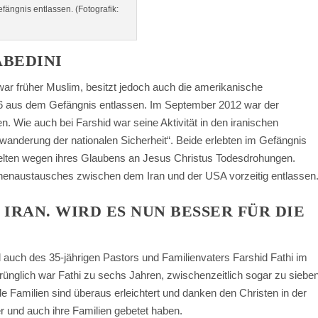
ngnis entlassen. (Fotografik:
ABEDINI
ar früher Muslim, besitzt jedoch auch die amerikanische
16 aus dem Gefängnis entlassen. Im September 2012 war der
en. Wie auch bei Farshid war seine Aktivität in den iranischen
erwanderung der nationalen Sicherheit“. Beide erlebten im Gefängnis
ielten wegen ihres Glaubens an Jesus Christus Todesdrohungen.
enaustausches zwischen dem Iran und der USA vorzeitig entlassen
RAN. WIRD ES NUN BESSER FÜR DIE
 auch des 35-jährigen Pastors und Familienvaters Farshid Fathi im
nglich war Fathi zu sechs Jahren, zwischenzeitlich sogar zu siebe
de Familien sind überaus erleichtert und danken den Christen in der
r und auch ihre Familien gebetet haben.