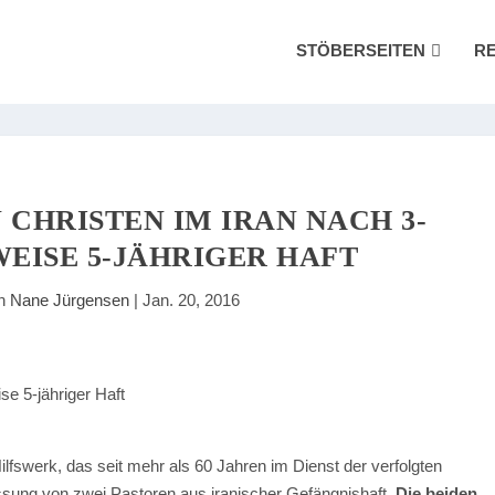
STÖBERSEITEN
R
 CHRISTEN IM IRAN NACH 3-
EISE 5-JÄHRIGER HAFT
on
Nane Jürgensen
|
Jan. 20, 2016
ilfswerk, das seit mehr als 60 Jahren im Dienst der verfolgten
lassung von zwei Pastoren aus iranischer Gefängnishaft.
Die beiden