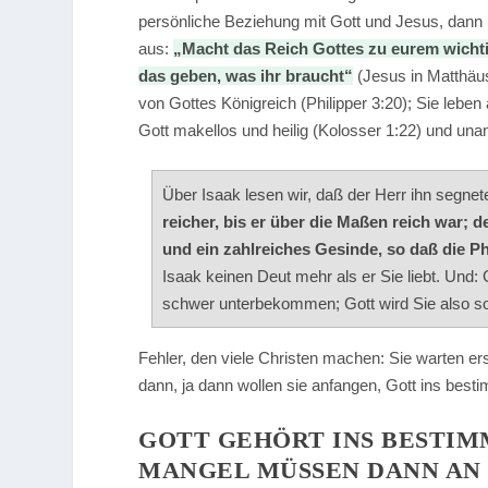
persönliche Beziehung mit Gott und Jesus, dann
aus:
„Macht das Reich Gottes zu eurem wichtig
das geben, was ihr braucht“
(Jesus in Matthäus
von Gottes Königreich (Philipper 3:20); Sie leben
Gott makellos und heilig (Kolosser 1:22) und un
Über Isaak lesen wir, daß der Herr ihn segnet
reicher, bis er über die Maßen reich war;
und ein zahlreiches Gesinde, so daß die Ph
Isaak keinen Deut mehr als er Sie liebt. Und:
schwer unterbekommen; Gott wird Sie also s
Fehler, den viele Christen machen: Sie warten erst
dann, ja dann wollen sie anfangen, Gott ins best
GOTT GEHÖRT INS BESTIM
MANGEL MÜSSEN DANN AN