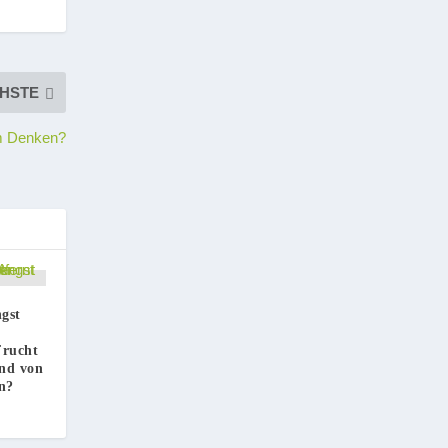
HSTE
em Denken?
gst
Frucht
und von
n?