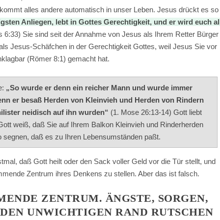
 kommt alles andere automatisch in unser Leben. Jesus drückt es so
sten Anliegen, lebt in Gottes Gerechtigkeit, und er wird euch al
 6:33) Sie sind seit der Annahme von Jesus als Ihrem Retter Bürger
 als Jesus-Schäfchen in der Gerechtigkeit Gottes, weil Jesus Sie vor
anklagbar (Römer 8:1) gemacht hat.
e:
„So wurde er denn ein reicher Mann und wurde immer
 denn er besaß Herden von Kleinvieh und Herden von Rindern
ilister neidisch auf ihn wurden“
(1. Mose 26:13-14) Gott liebt
 Gott weiß, daß Sie auf Ihrem Balkon Kleinvieh und Rinderherden
o segnen, daß es zu Ihren Lebensumständen paßt.
mal, daß Gott heilt oder den Sack voller Geld vor die Tür stellt, und
immende Zentrum ihres Denkens zu stellen. Aber das ist falsch.
MENDE ZENTRUM. ÄNGSTE, SORGEN,
 DEN UNWICHTIGEN RAND RUTSCHEN