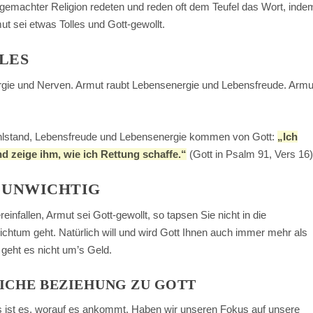
gemachter Religion redeten und reden oft dem Teufel das Wort, inde
t sei etwas Tolles und Gott-gewollt.
LES
rgie und Nerven. Armut raubt Lebensenergie und Lebensfreude. Armu
lstand, Lebensfreude und Lebensenergie kommen von Gott:
„Ich
d zeige ihm, wie ich Rettung schaffe.“
(Gott in Psalm 91, Vers 16
R UNWICHTIG
einfallen, Armut sei Gott-gewollt, so tapsen Sie nicht in die
chtum geht. Natürlich will und wird Gott Ihnen auch immer mehr als
geht es nicht um’s Geld.
ICHE BEZIEHUNG ZU GOTT
 ist es, worauf es ankommt. Haben wir unseren Fokus auf unsere