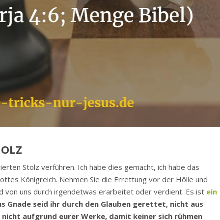
TOLZ
rierten Stolz verführen. Ich habe dies gemacht, ich habe das
in Gottes Königreich. Nehmen Sie die Errettung vor der Hölle und
d von uns durch irgendetwas erarbeitet oder verdient. Es ist
ein
s Gnade seid ihr durch den Glauben gerettet, nicht aus
 nicht aufgrund eurer Werke, damit keiner sich rühmen