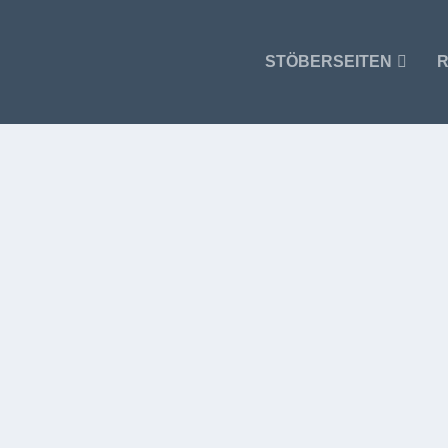
STÖBERSEITEN
R
IE SCHON ERKANNT, WELCH GEWALTIGER SEGEN FÜ
om Teufel hereingefallen waren und ihm...