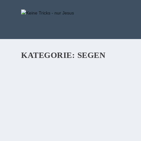
KATEGORIE:
SEGEN
RAUSWURF AUS DEM PARADIES. HABEN S
IN JENER STRAFE LIEGT?
Nachdem unsere Vorfahren Adam und Eva auf die Lügen v
WEITERLESEN