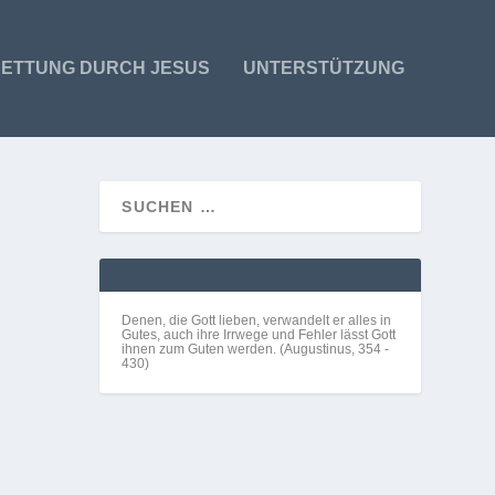
ETTUNG DURCH JESUS
UNTERSTÜTZUNG
R SIE
Denen, die Gott lieben, verwandelt er alles in
Gutes, auch ihre Irrwege und Fehler lässt Gott
ihnen zum Guten werden. (Augustinus, 354 -
430)