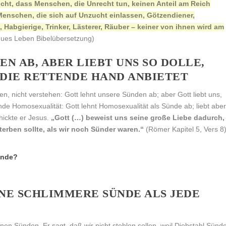
nicht, dass Menschen, die Unrecht tun, keinen Anteil am Reich
Menschen, die sich auf Unzucht einlassen, Götzendiener,
, Habgierige, Trinker, Lästerer, Räuber – keiner von ihnen wird am
Neues Leben Bibelübersetzung)
N AB, ABER LIEBT UNS SO DOLLE,
 DIE RETTENDE HAND ANBIETET
, nicht verstehen: Gott lehnt unsere Sünden ab; aber Gott liebt uns,
nde Homosexualität: Gott lehnt Homosexualität als Sünde ab; liebt abe
hickte er Jesus.
„Gott (…) beweist uns seine große Liebe dadurch,
terben sollte, als wir noch Sünder waren.“
(Römer Kapitel 5, Vers 8
ünde?
NE SCHLIMMERE SÜNDE ALS JEDE
nen Sünden. Er sagt, daß wir nicht stehlen sollen, weil Diebstahl Sünd