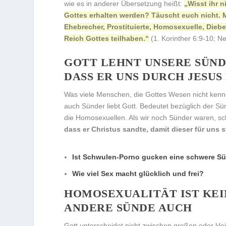
wie es in anderer Übersetzung heißt:
„Wisst ihr 
Gottes erhalten werden? Täuscht euch nicht. 
Ehebrecher, Prostituierte, Homosexuelle, Diebe
Reich Gottes teilhaben.“
(1. Korinther 6:9-10; 
GOTT LEHNT UNSERE SÜNDE
DASS ER UNS DURCH JESUS
Was viele Menschen, die Gottes Wesen nicht kennen
auch Sünder liebt Gott. Bedeutet bezüglich der Sü
die Homosexuellen. Als wir noch Sünder waren, sc
dass er Christus sandte, damit dieser für uns s
Ist Schwulen-Porno gucken eine schwere S
Wie viel Sex macht glücklich und frei?
HOMOSEXUALITÄT IST KEI
ANDERE SÜNDE AUCH
Gott unterscheidet nicht zwischen großen oder klei