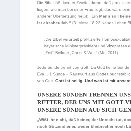
Die Bibel läßt keinen Zweifel daran, daß praktizie
liegen, wie man bei einer Frau liegt; das wäre eine
anderer Übersetzung heißt:
„Ein Mann soll kein
ist abscheulich.“
(3. Mose 18:22 Neues Leben Bi
„Die Bibel verurteilt praktizierte Homosexualit
bayerische Ministerpräsident und Vizepräses d
„Zeit“-Beilage „Christ & Welt“ (Mai 2011).
Jede Sünde trennt von Gott. Da Gott keine Sünde 
Eva… 1 Sünde = Rauswurf aus Gottes buchstäblich 
von Gott.
Gott ist heilig. Und was ist mit unse
UNSERE SÜNDEN TRENNEN UNS
RETTER, DER UNS MIT GOTT V
UNSERE SÜNDEN AUF SICH G
„Wißt ihr nicht, daß keiner, der Unrecht tut, d
noch Götzendiener, weder Ehebrecher noch L