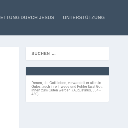
ETTUNG DURCH JESUS
UNTERSTÜTZUNG
Denen, die Gott lieben, verwandelt er alles in
Gutes, auch ihre Irrwege und Fehler lässt Gott
ihnen zum Guten werden. (Augustinus, 354 -
430)