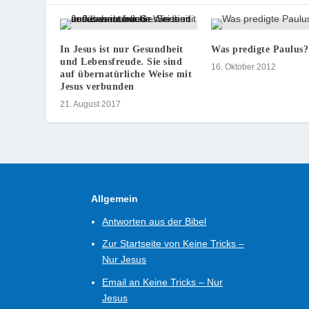
In Jesus ist nur Gesundheit
Was predigte Paulus?
und Lebensfreude. Sie sind
16. Oktober 2012
auf übernatürliche Weise mit
Jesus verbunden
21. August 2017
Allgemein
Antworten aus der Bibel
Zur Startseite von Keine Tricks –
Nur Jesus
Email an Keine Tricks – Nur
Jesus