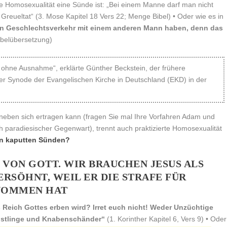
rte Homosexualität eine Sünde ist:
„Bei einem Manne darf man nicht
 Greueltat“
(3. Mose Kapitel 18 Vers 22; Menge Bibel) • Oder wie es in
en Geschlechtsverkehr mit einem anderen Mann haben, denn das
belübersetzung)
ät ohne Ausnahme“, erklärte Günther Beckstein, der frühere
er Synode der Evangelischen Kirche in Deutschland (EKD) in der
neben sich ertragen kann (fragen Sie mal Ihre Vorfahren Adam und
paradiesischer Gegenwart), trennt auch praktizierte Homosexualität
ren kaputten Sünden?
 VON GOTT. WIR BRAUCHEN JESUS ALS
ERSÖHNT, WEIL ER DIE STRAFE FÜR
ENOMMEN HAT
as Reich Gottes erben wird? Irret euch nicht! Weder Unzüchtige
üstlinge und Knabenschänder“
(1. Korinther Kapitel 6, Vers 9) • Oder