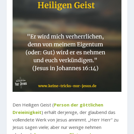
Den Heiligen Geist (
Person der göttlichen
Dreieinigkeit
) erhält derjenige, der glaubend das
vollendete Werk von Jesus annimmt. „Herr Herr“ zu
Jesus sagen viele; aber nur wenige nehmen