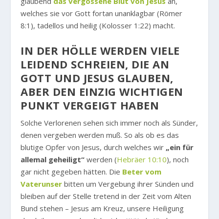
glaubend
das vergossene Blut von Jesus
an,
welches sie vor Gott fortan unanklagbar (Römer
8:1), tadellos und heilig (Kolosser 1:22) macht.
IN DER HÖLLE WERDEN VIELE
LEIDEND SCHREIEN, DIE AN
GOTT UND JESUS GLAUBEN,
ABER DEN EINZIG WICHTIGEN
PUNKT VERGEIGT HABEN
Solche Verlorenen sehen sich immer noch als Sünder,
denen vergeben werden muß. So als ob es das
blutige Opfer von Jesus, durch welches wir
„ein für
allemal geheiligt“
werden (
Hebräer 10:10
), noch
gar nicht gegeben hätten. Die
Beter vom
Vaterunser
bitten um Vergebung ihrer Sünden und
bleiben auf der Stelle tretend in der Zeit vom Alten
Bund stehen – Jesus am Kreuz, unsere Heiligung